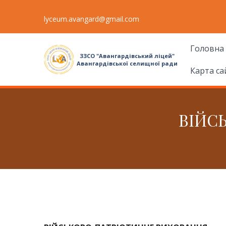
lyceum.avangard@gmail.com
Головна
ЗЗСО "Авангардівський ліцей"
Авангардівської селищної ради
Карта са
ВІЙС