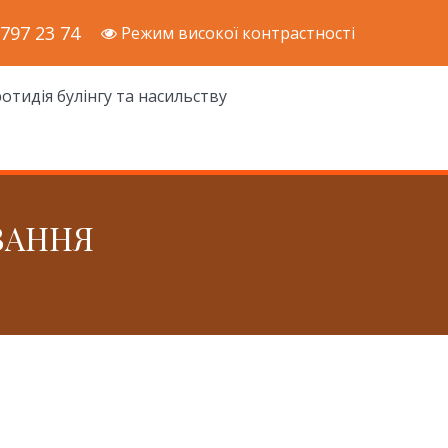
 797 23 74
Режим високої контрастності
отидія булінгу та насильству
ВАННЯ