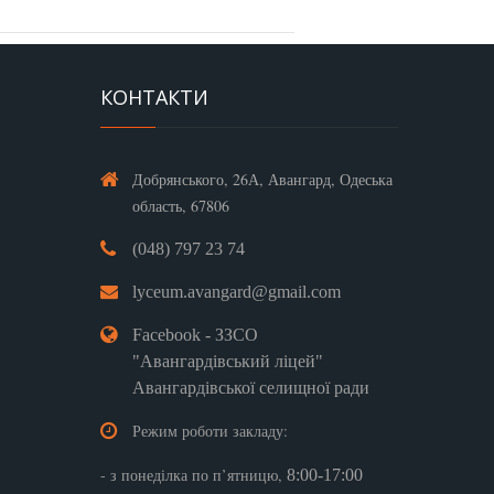
КОНТАКТИ
Добрянського, 26А, Авангард, Одеська
область, 67806
(048) 797 23 74
lyceum.avangard@gmail.com
Facebook - ЗЗСО
"Авангардівський ліцей"
Авангардівської селищної ради
Режим роботи закладу:
- з понеділка по п’ятницю,
8:00-17:00