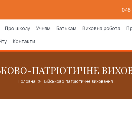
048
Про школу
Учням
Батькам
Виховна робота
Пр
йту
Контакти
ЬКОВО-ПАТРІОТИЧНЕ ВИХО
Головна
Військово-патріотичне виховання