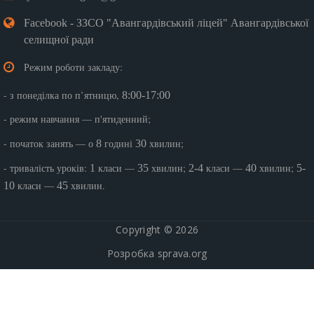
Facebook - ЗЗСО "Авангардівський ліцей" Авангардівської
селищної ради
Режим роботи закладу:
- з понеділка по п’ятницю,
8:00-17:00
- режим навчання — п'ятиденний;
- початок занять — о
годині
хвилин;
8
30
- тривалість уроків:
класи —
хвилин;
класи —
хвилин;
1
35
2-4
40
5-
класи —
хвилин.
10
45
Copyright © 2026
Розробка
sprava.org