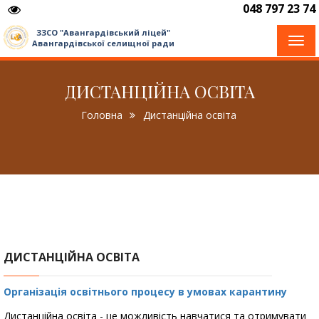
048 797 23 74
ЗЗСО "Авангардівський ліцей"
Togg
Авангардівської селищної ради
navi
ДИСТАНЦІЙНА ОСВІТА
Головна
Дистанційна освіта
ДИСТАНЦІЙНА ОСВІТА
Організація освітнього процесу в умовах карантину
Дистанційна освіта - це можливість навчатися та отримувати