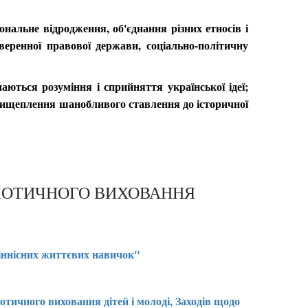
ональне відродження, об'єднання різних етносів і
веренної правової держави, соціально-політичну
ються розуміння і сприйняття української ідеї;
прищеплення шанобливого ставлення до історичної
РІОТИЧНОГО ВИХОВАННЯ
 ціннісних життєвих навичок"
отичного виховання дітей і молоді, Заходів щодо