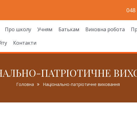
048
Про школу
Учням
Батькам
Виховна робота
Пр
йту
Контакти
НАЛЬНО-ПАТРІОТИЧНЕ ВИХ
Головна
Національно-патріотичне виховання