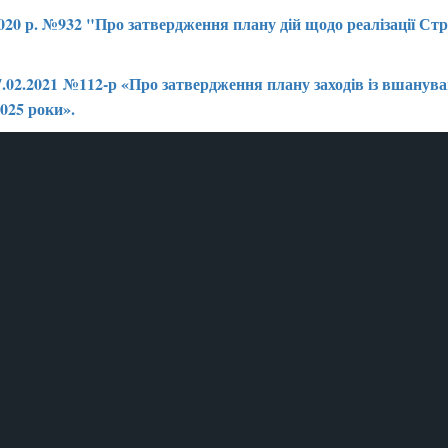
2020 р. №932 "Про затвердження плану дій щодо реалізації Ст
.02.2021 №112-р «Про затвердження плану заходів із вшанува
2025 роки
».