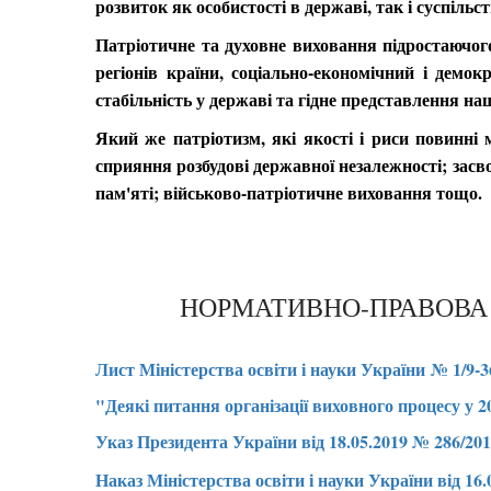
розвиток як особистості в державі, так і суспільс
Патріотичне та духовне виховання підростаючого 
регіонів країни, соціально-економічний і демо
стабільність у державі та гідне представлення нашо
Який же патріотизм, які якості і риси повинні
сприяння розбудові державної незалежності; зас
пам'яті; військово-патріотичне виховання тощо.
НОРМАТИВНО-ПРАВОВА 
Лист Міністерства освіти і науки України № 1/9-36
"Деякі питання організації виховного процесу у 2
Указ Президента України від 18.05.2019 № 286/2
Наказ Міністерства освіти і науки України від 16