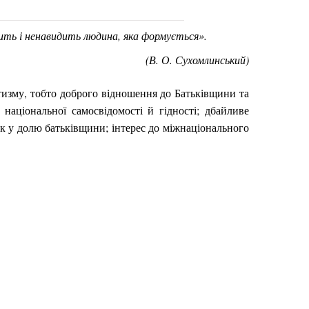
бить і ненавидить людина, яка формується».
(В. О. Сухомлинський)
тизму, тобто доброго відношення до Батьківщини та
національної самосвідомості й гідності; дбайливе
сок у долю батьківщини; інтерес до міжнаціонального