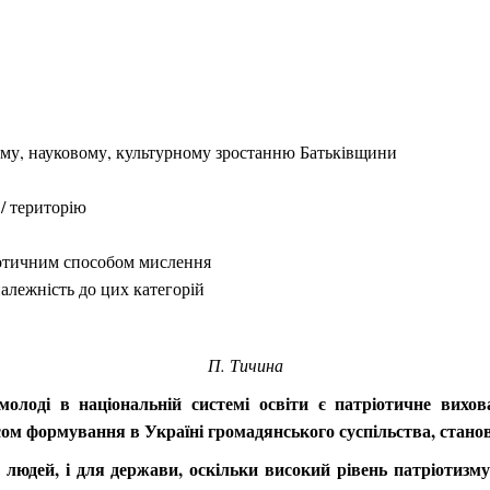
ому, науковому, культурному зростанню Батьківщини
 / територію
ріотичним способом мислення
належність до цих категорій
П. Тичина
лоді в національній системі освіти є патріотичне вихов
м формування в Україні громадянського суспільства, становл
я людей, і для держави, оскільки високий рівень патріотизм