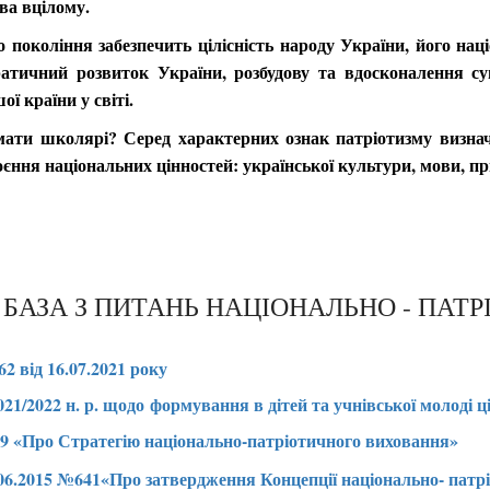
тва вцілому.
покоління забезпечить цілісність народу України, його наці
кратичний розвиток України, розбудову та вдосконалення су
ї країни у світі.
 мати школярі? Серед характерних ознак патріотизму визнача
воєння національних цінностей: української культури, мови, 
БАЗА З ПИТАНЬ НАЦІОНАЛЬНО - ПАТ
2 від 16.07.2021 року
021/2022 н. р. щодо формування в дітей та учнівської молоді
019 «Про Стратегію національно-патріотичного виховання»
.06.2015 №641«Про затвердження Концепції національно- патрі