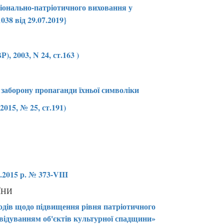
ціонально-патріотичного виховання у
038 від 29.07.2019}
 2003, N 24, ст.163 )
 заборону пропаганди їхньої символіки
015, № 25, ст.191)
2015 р. № 373-VIII
ЇНИ
дів щодо підвищення рівня патріотичного
двідуванням об'єктів культурної спадщини»