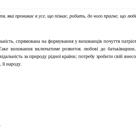
, яка проникає в усе, що пізнає, робить, до чого прагне, що лю
льність, спрямована на формування у вихованців почуття патріо
Таке виховання включатиме розвиток любові до батьківщини, 
овідальність за природу рідної країни; потребу зробити свій вне
 її народу.
)