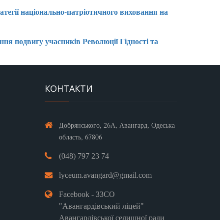
ратегії національно-патріотичного виховання на
ння подвигу учасників Революції Гідності та
КОНТАКТИ
Добрянського, 26А, Авангард, Одеська
область, 67806
(048) 797 23 74
lyceum.avangard@gmail.com
Facebook - ЗЗСО
"Авангардівський ліцей"
Авангардівської селищної ради