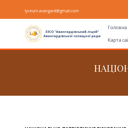
lyceum.avangard@gmail.com
Головна
ЗЗСО "Авангардівський ліцей"
Авангардівської селищної ради
Карта са
НАЦІО