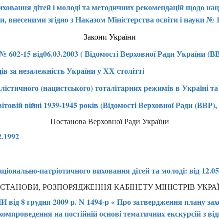
виховання дітей і молоді та методичних рекомендацій щодо на
и, внесеними згідно з Наказом Міністерства освіти і науки № 1
Закони України
15 від06.03.2003 ( Відомості Верховної Ради України (ВВР),
в за незалежність України у ХХ столітті
лістичного (нацистського) тоталітарних режимів в Україні та
овій війні 1939-1945 років (Відомості Верховної Ради (ВВР), 2
Постанова Верховної Ради України
2.1992
онально-патріотичного виховання дітей та молоді: від 12.05.
СТАНОВИ, РОЗПОРЯДЖЕННЯ КАБІНЕТУ МІНІСТРІВ УКРА
 8 грудня 2009 р. N 1494-р « Про затвердження плану захо
хомпроведення на постійній основі тематичних екскурсій з ві