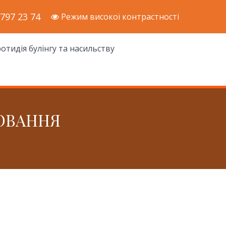
 797 23 74
Режим високої контрастності
отидія булінгу та насильству
ОВАННЯ