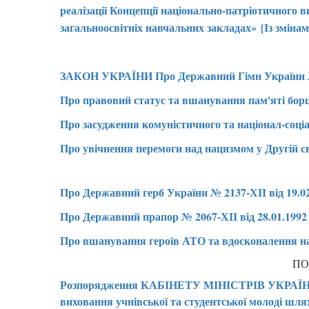
реалізації Концепції національно-патріотичного 
загальноосвітніх навчальних закладах» {Із змінам
ЗАКОН УКРАЇНИ Про Державний Гімн України № 602-
Про правовий статус та вшанування пам'яті борці
Про засудження комуністичного та націонал-соціа
Про увічнення перемоги над нацизмом у Другій світ
Про Державний герб України № 2137-ХІІ від 19.0
Про Державний прапор № 2067-ХІІ від 28.01.1992
Про вшанування героїв АТО та вдосконалення наці
ПО
Розпорядження КАБІНЕТУ МІНІСТРІВ УКРАЇНИ від
виховання учнівської та студентської молоді шля