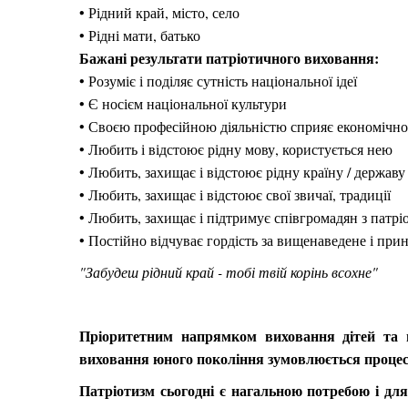
• Рідний край, місто, село
• Рідні мати, батько
Бажані результати патріотичного виховання:
• Розуміє і поділяє сутність національної ідеї
• Є носієм національної культури
• Своєю професійною діяльністю сприяє економічн
• Любить і відстоює рідну мову, користується нею
• Любить, захищає і відстоює рідну країну / державу
• Любить, захищає і відстоює свої звичаї, традиції
• Любить, захищає і підтримує співгромадян з пат
• Постійно відчуває гордість за вищенаведене і при
"Забудеш рідний край - тобі твій корінь всохне"
Пріоритетним напрямком виховання дітей та мо
виховання юного покоління зумовлюється процесо
Патріотизм сьогодні є нагальною потребою і дл