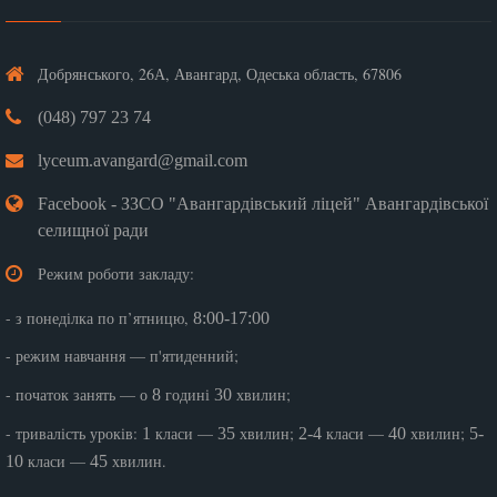
Добрянського, 26А, Авангард, Одеська область, 67806
(048) 797 23 74
lyceum.avangard@gmail.com
Facebook - ЗЗСО "Авангардівський ліцей" Авангардівської
селищної ради
Режим роботи закладу:
- з понеділка по п’ятницю,
8:00-17:00
- режим навчання — п'ятиденний;
- початок занять — о
годині
хвилин;
8
30
- тривалість уроків:
класи —
хвилин;
класи —
хвилин;
1
35
2-4
40
5-
класи —
хвилин.
10
45