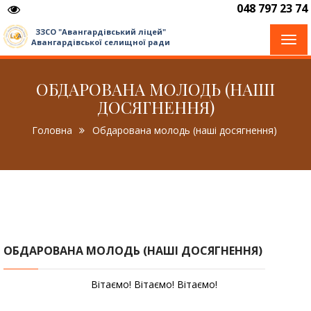
048 797 23 74
ЗЗСО "Авангардівський ліцей"
Togg
Авангардівської селищної ради
navi
ОБДАРОВАНА МОЛОДЬ (НАШІ
ДОСЯГНЕННЯ)
Головна
Обдарована молодь (наші досягнення)
ОБДАРОВАНА МОЛОДЬ (НАШІ ДОСЯГНЕННЯ)
Вітаємо! Вітаємо! Вітаємо!