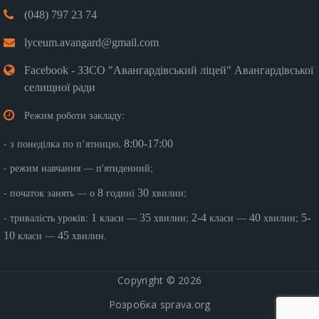
(048) 797 23 74
lyceum.avangard@gmail.com
Facebook - ЗЗСО "Авангардівський ліцей" Авангардівської
селищної ради
Режим роботи закладу:
- з понеділка по п’ятницю,
8:00-17:00
- режим навчання — п'ятиденний;
- початок занять — о
годині
хвилин;
8
30
- тривалість уроків:
класи —
хвилин;
класи —
хвилин;
1
35
2-4
40
5-
класи —
хвилин.
10
45
Copyright © 2026
Розробка
sprava.org