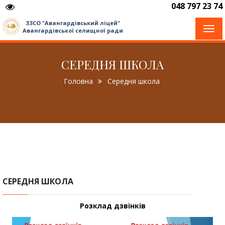
048 797 23 74
ЗЗСО "Авангардівський ліцей"
Togg
Авангардівської селищної ради
navi
СЕРЕДНЯ ШКОЛА
Головна
Середня школа
СЕРЕДНЯ ШКОЛА
Розклад дзвінків