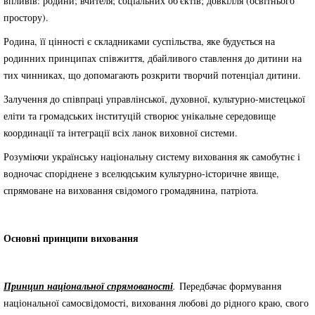
впливів: родини; вчителя; соціальних об'єктів; довкілля (освітнього
простору).
Родина, її цінності є складниками суспільства, яке будується на
родинних принципах співжиття, дбайливого ставлення до дитини на
тих чинниках, що допомагають розкрити творчий потенціал дитини.
Залучення до співпраці управлінської, духовної, культурно-мистецької
еліти та громадських інституцій створює унікальне середовище
координації та інтеграції всіх ланок виховної системи.
Розуміючи українську національну систему виховання як самобутнє і
водночас споріднене з вселюдським культурно-історичне явище,
спрямоване на виховання свідомого громадянина, патріота.
Основні принципи виховання
Принцип національної спрямованості
.
Передбачає формування
національної самосвідомості, виховання любові до рідного краю, свого