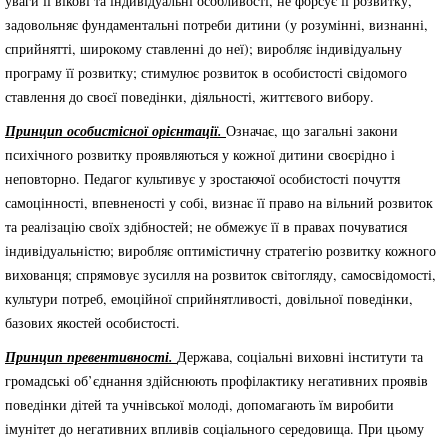
уваги її вікові та індивідуальні особливості, не форсує її розвитку,
задовольняє фундаментальні потреби дитини (у розумінні, визнанні,
сприйнятті, широкому ставленні до неї); виробляє індивідуальну
програму її розвитку; стимулює розвиток в особистості свідомого
ставлення до своєї поведінки, діяльності, життєвого вибору.
Принцип особистісної орієнтації.
Означає, що загальні закони
психічного розвитку проявляються у кожної дитини своєрідно і
неповторно. Педагог культивує у зростаючої особистості почуття
самоцінності, впевненості у собі, визнає її право на вільний розвиток
та реалізацію своїх здібностей; не обмежує її в правах почуватися
індивідуальністю; виробляє оптимістичну стратегію розвитку кожного
вихованця; спрямовує зусилля на розвиток світогляду, самосвідомості,
культури потреб, емоційної сприйнятливості, довільної поведінки,
базових якостей особистості.
Принцип превентивності.
Держава, соціальні виховні інститути та
громадські об’єднання здійснюють профілактику негативних проявів
поведінки дітей та учнівської молоді, допомагають їм виробити
імунітет до негативних впливів соціального середовища. При цьому