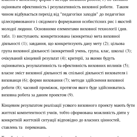
оцінювати ефективність і результативність виховної роботи. Таким
чином відбувається перехід від "педагогіки заходів" до педагогіки
цілеспрямованого і свідомого формування особистісних рис і якостей
молодої людини. Основними елементами виховної технології (див.
табл. 1) виступають: конкретизована (конкретна) мета виховної
діяльності (1); завдання, що конкретизують дану мету (2); цільова
група виховної діяльності (конкретний учень, група, клас, школа) (3);
очікуваний кінцевий результат (4); критерії, за якими будуть
оцінюватись результативність та ефективність виховних впливів (5);
власне зміст виховної діяльності як спільної діяльності вихователя і
вихованця (6); форми виховання (7); методи здійснення виховної
роботи (8); часовий проміжок, протягом якого буде здійснюватись
виховна робота за даним проектом (9).
Кінцевим результатом реалізації усякого виховного проекту мають бути
життєві компетентності учнів, тобто сформована можливість діяти у
конкретній життєвій ситуації відповідно до власних цінностей,
ставлень та переконань.