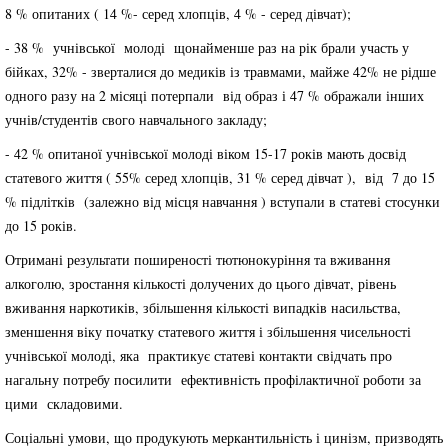
8 % опитаних ( 14 %- серед хлопців, 4 % - серед дівчат);
- 38 % учнівської молоді щонайменше раз на рік брали участь у
бійках, 32% - зверталися до медиків із травмами, майже 42% не рідше
одного разу на 2 місяці потерпали від образ і 47 % ображали інших
учнів/студентів свого навчального закладу;
- 42 % опитаної учнівської молоді віком 15-17 років мають досвід
статевого життя ( 55% серед хлопців, 31 % серед дівчат ), від 7 до 15
% підлітків (залежно від місця навчання ) вступали в статеві стосунки
до 15 років.
Отримані результати поширеності тютюнокуріння та вживання
алкоголю, зростання кількості долучених до цього дівчат, рівень
вживання наркотиків, збільшення кількості випадків насильства,
зменшення віку початку статевого життя і збільшення чисельності
учнівської молоді, яка практикує статеві контакти свідчать про
нагальну потребу посилити ефективність профілактичної роботи за
цими складовими.
Соціальні умови, що продукують меркантильність і цинізм, призводять