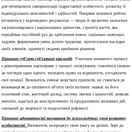
для оптимальної самореалізації підростаючої особистості, розвитку її
індивідуальних можливостей і здібностей. Напрями виховної роботи
втілюються у відповідних результатах — міцно й органічно засвоєних
загальнолюдських і національних цінностях, стратегії життя, яка
передбачає постійний рух до здійснення нових, соціально значущих
задумів; формування умінь долати труднощі, прогнозувати наслідки
своїх учинків; здатності свідомо приймати рішення.
Принцип суб'єкт-суб'єктної взаємодії
.
Учасники виховного процесу
є рівноправними партнерами у процесі спілкування, ставляться уважно
до поглядів один одного, визнають право на відмінність, узгоджують
свої позиції. Вихователь уникає жорстких приписів, не ставиться до
вихованця як до пасивного об'єкта своїх впливів; зважає на його
психічний стан, життєвий досвід, систему звичок і цінностей; виявляє
емпатію, вдається до конструктивних та продуктивних виховних дій;
схильний до творчості та педагогічної рефлексії.
Принцип адекватності виховання до психологічних умов розвитку
особистості.
Вихователь зосереджує свою увагу на дитині, бере до