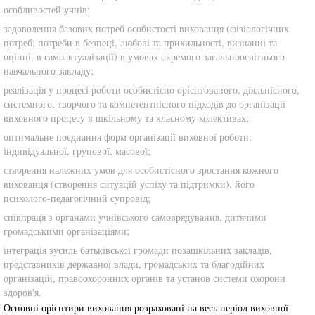
особливостей учнів;
задоволення базових потреб особистості вихованця (фізіологічних
потреб, потреби в безпеці, любові та прихильності, визнанні та
оцінці, в самоактуалізації) в умовах окремого загальноосвітнього
навчального закладу;
реалізація у процесі роботи особистісно орієнтованого, діяльнісного,
системного, творчого та компетентнісного підходів до організації
виховного процесу в шкільному та класному колективах;
оптимальне поєднання форм організації виховної роботи:
індивідуальної, групової, масової;
створення належних умов для особистісного зростання кожного
вихованця (створення ситуацій успіху та підтримки), його
психолого-педагогічний супровід;
співпраця з органами учнівського самоврядування, дитячими
громадськими організаціями;
інтеграція зусиль батьківської громади позашкільних закладів,
представників державної влади, громадських та благодійних
організацій, правоохоронних органів та установ системи охорони
здоров'я.
Основні орієнтири виховання розраховані на весь період виховної