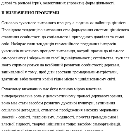
ділові та рольові ігри), колективних (проекти) форм діяльності.
ІІ.ВИЗНАЧЕННЯ ПРОБЛЕМИ
Основою сучасного виховного процесу є людина як найвища цінність.
Провідною тенденцією виховання стає формування системи ціннісного
ставлення особистості до соціального і природного довкілля та самої
себе. Набирає сили тенденція гармонійного поєднання інтересів
учасників виховного процесу: вихованця, котрий прагне до вільного
саморозвитку і збереження своєї індивідуальності; суспільства, зусилля
якого спрямовуються на всебічний розвиток особистості; держави,
зацікавленої у тому, щоб діти зростали громадянами-патріотами,
здатними забезпечити країні гідне місце у цивілізованому світі.
Сучасному вихованню має бути повною мірою властива
випереджувальна роль у демократичному процесі державотворення,
воно має стати засобом розвитку духовної культури, зупинення
соціальної деградації, стимулом пробудження високих моральних
якостей - совісті, патріотизму, людяності, почуття громадянської і
власної гідності, творчої ініціативи тощо; засобом самоорганізації,
особистісної відповідальності дітей та молоді; запорукою