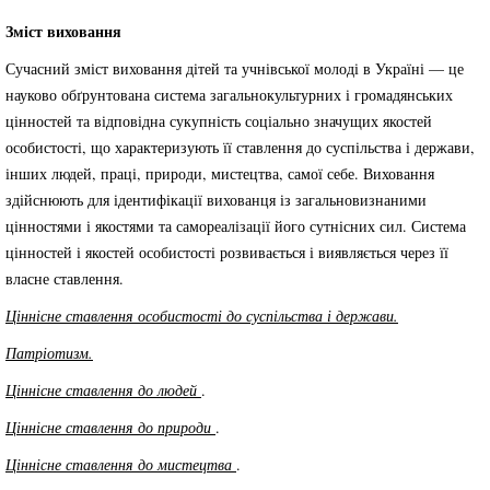
Зміст виховання
Сучасний зміст виховання дітей та учнівської молоді в Україні — це
науково обґрунтована система загальнокультурних і громадянських
цінностей та відповідна сукупність соціально значущих якостей
особистості, що характе­ризують її ставлення до суспільства і держави,
інших людей, праці, природи, мистецтва, самої себе. Виховання
здійснюють для ідентифікації вихованця із загальновизнаними
цінностями і якостями та самореалізації його сутнісних сил. Система
цінностей і якостей особистості розвивається і виявляється через її
власне ставлення.
Ціннісне ставлення особистості до суспільства і держави.
Патріотизм.
Ціннісне ставлення до людей
.
Ціннісне ставлення до природи
.
Ціннісне ставлення до мистецтва
.