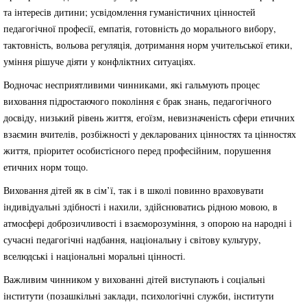
та інтересів дитини; усвідомлення гуманістичних цінностей
педагогічної професії, емпатія, готовність до морального вибору,
тактовність, вольова регуляція, дотримання норм учительської етики,
уміння рішуче діяти у конфліктних ситуаціях.
Водночас несприятливими чинниками, які гальмують процес
виховання підростаючого покоління є брак знань, педагогічного
досвіду, низький рівень життя, егоїзм, невизначеність сфери етичних
взаємин вчителів, розбіжності у декларованих цінностях та цінностях
життя, пріоритет особистісного перед професійним, порушення
етичних норм тощо.
Виховання дітей як в сім’ї, так і в школі повинно враховувати
індивідуальні здібності і нахили, здійснюватись рідною мовою, в
атмосфері доброзичливості і взаєморозуміння, з опорою на народні і
сучасні педагогічні надбання, національну і світову культуру,
вселюдські і національні моральні цінності.
Важливим чинником у вихованні дітей виступають і соціальні
інститути (позашкільні заклади, психологічні служби, інститути