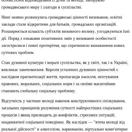
громадянського миру і злагоди в суспільстві.
Нині значно розвинулись громадянські цінності виховання, освітні
заклади стали відкритими для батьків, громадських організацій.
Розширюється кількість суб'єктів виховного впливу, узгоджуються їхні
дії. Поряд з ознаками позитивних змін у вихованні особистості
загострилися і певні протиріччя, що спричинило виникнення нових
суттєвих проблем.
Стан духовної культури і моралі суспільства, як у світі, так і в Україні,
викликає занепокоєння. Корозія усталених духовних цінностей є
наслідком прагматизації життя, пропаганди насилля, нехтування
правових, моральних, соціальних норм і за своїми масштабами
становить глобальну соціальну проблему.
Відсутність у частини молоді навичок конструктивного спілкування,
загальних принципів розуміння сутності найпростіших соціальних
процесів і явищ призводить до конфліктів, стресових ситуацій,
неадекватної соціальної поведінки. Як наслідок — "втеча молоді від
реальної дійсності" в алкоголізм, наркоманію, віртуальне комп'ютерне