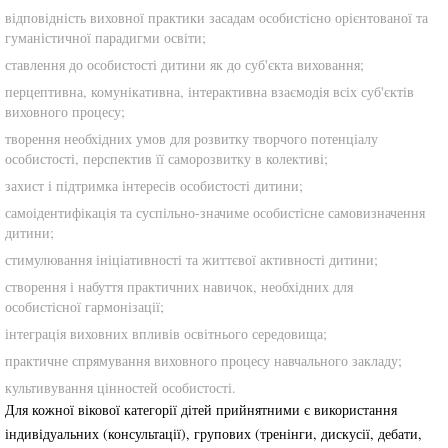
відповідність виховної практики засадам особистісно орієнтованої та
гуманістичної парадигми освіти;
ставлення до особистості дитини як до суб'єкта виховання;
перцептивна, комунікативна, інтерактивна взаємодія всіх суб'єктів
виховного процесу;
творення необхідних умов для розвитку творчого потенціалу
особистості, перспектив її саморозвитку в колективі;
захист і підтримка інтересів особистості дитини;
самоідентифікація та суспільно-значиме особистісне самовизначення
дитини;
стимулювання ініціативності та життєвої активності дитини;
створення і набуття практичних навичок, необхідних для
особистісної гармонізації;
інтеграція виховних впливів освітнього середовища;
практичне спрямування виховного процесу навчального закладу;
культивування цінностей особистості.
Для кожної вікової категорії дітей прийнятними є використання
індивідуальних (консультації), групових (тренінги, дискусії, дебати,