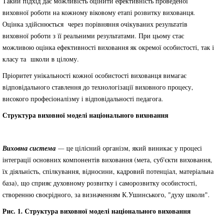
Такий підхід дає можливість оцінити ефективність проведеної
виховної роботи на кожному віковому етапі розвитку вихованця.
Оцінка здійснюється через порівняння очікуваних результатів
виховної роботи з її реальними результатами. При цьому стає
можливою оцінка ефективності виховання як окремої особистості, так і
класу та школи в цілому.
Пріоритет унікальності кожної особистості вихованця вимагає
відповідального ставлення до технологізації виховного процесу,
високого професіоналізму і відповідальності педагога.
Структура виховної моделі національного виховання
Виховна система
—
це цілісний організм, який виникає у процесі
інтеграції основних компонентів виховання (мета, суб'єкти виховання,
їх діяльність, спілкування, відносини, кадровий потенціал, матеріальна
база), що сприяє духовному розвитку і саморозвитку особистості,
створенню своєрідного, за визначенням К.Ушинського, "духу школи".
Рис. 1. Структура виховної моделі національного виховання