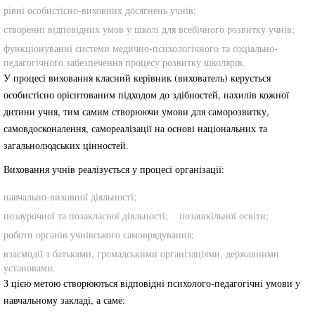
рівні особистісно-виховних досягнень учнів;
створенні відповідних умов у школі для всебічного розвитку учнів;
функціонуванні системи медично-психологічного та соціально-
педагогічного забезпечення процесу розвитку школярів.
У процесі виховання класний керівник (вихователь) керується
особистісно орієнтованим підходом до здібностей, нахилів кожної
дитини учня, тим самим створюючи умови для саморозвитку,
самовдосконалення, самореалізації на основі національних та
загальнолюдських цінностей.
Виховання учнів реалізується у процесі організації:
навчально-виховної діяльності;
позаурочної та позакласної діяльності;
позашкільної освіти;
роботи органів учнівського самоврядування;
взаємодії з батьками, громадськими організаціями, державними
установами.
З цією метою створюються відповідні психолого-педагогічні умови у
навчальному закладі, а саме: