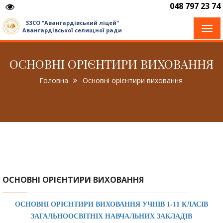
048 797 23 74
ЗЗСО "Авангардівський ліцей"
Togg
Авангардівської селищної ради
navi
ОСНОВНІ ОРІЄНТИРИ ВИХОВАННЯ
Головна
Основні орієнтири виховання
ОСНОВНІ ОРІЄНТИРИ ВИХОВАННЯ
ОСНОВНІ ОРІЄНТИРИ ВИХОВАННЯ УЧНІВ 1-11 КЛАСІВ
ЗАГАЛЬНООСВІТНІХ НАВЧАЛЬНИХ ЗАКЛАДІВ