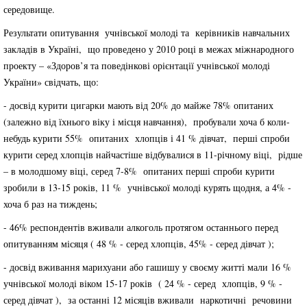
середовище.
Результати опитування учнівської молоді та керівників навчальних
закладів в Україні, що проведено у 2010 році в межах міжнародного
проекту – «Здоров’я та поведінкові орієнтації учнівської молоді
України» свідчать, що:
- досвід курити цигарки мають від 20% до майже 78% опитаних
(залежно від їхнього віку і місця навчання), пробували хоча б коли-
небудь курити 55% опитаних хлопців і 41 % дівчат, перші спроби
курити серед хлопців найчастіше відбувалися в 11-річному віці, рідше
– в молодшому віці, серед 7-8% опитаних перші спроби курити
зробили в 13-15 років, 11 % учнівської молоді курять щодня, а 4% -
хоча б раз на тиждень;
- 46% респондентів вживали алкоголь протягом останнього перед
опитуванням місяця ( 48 % - серед хлопців, 45% - серед дівчат );
- досвід вживання марихуани або гашишу у своєму житті мали 16 %
учнівської молоді віком 15-17 років ( 24 % - серед хлопців, 9 % -
серед дівчат ), за останні 12 місяців вживали наркотичні речовини