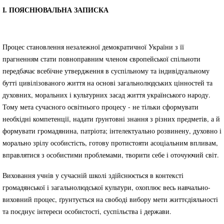
І. ПОЯСНЮВАЛЬНА ЗАПИСКА
Процес становлення незалежної демократичної України з її
прагненням стати повноправним членом європейської спільноти
передбачає всебічне утвердження в суспільному та індивідуальному
бутті цивілізованого життя на основі загальнолюдських цінностей та
духовних, моральних і культурних засад життя українського народу.
Тому мета сучасного освітнього процесу - не тільки сформувати
необхідні компетенції, надати ґрунтовні знання з різних предметів, а й
формувати громадянина, патріота; інтелектуально розвинену, духовно і
морально зрілу особистість, готову протистояти асоціальним впливам,
вправлятися з особистими проблемами, творити себе і оточуючий світ.
Виховання учнів у сучасній школі здійснюється в контексті
громадянської і загальнолюдської культури, охоплює весь навчально-
виховний процес, ґрунтується на свободі вибору мети життєдіяльності
та поєднує інтереси особистості, суспільства і держави.