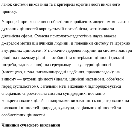
ланок системи виховання та є критерієм ефективності виховного
процесу.
У процесі привласнення особистістю вироблених людством морально-
духовних цінностей коригується її потребнісна, когнітивна та
діяльнісна сфери. Сучасна психолого-педагогічна наука вважає
джерелом мотивації вчинків людини, її поведінки систему та ієрархію
внутрішніх цінностей. У психічно здорової людини ця система має три
рівні: на нижчому рівні — особисті та матеріальні цінності (власні
потреби, задоволення); на середньому — культурні цінності
(мистецтво, наука, загальнонародні надбання, правопорядок); на
вищому — духовні цінності (ідеали, ціннісні настанови, обов'язок
перед суспільством). Загальній меті виховання підпорядковується
спеціально спроектована система супідрядних, поетапно
конкретизованих цілей за напрямами виховання, сконцентрованих на
вихованні цінностей природи, культури, соціальних цінностей та
особистісних цінностей.
Чинники сучасного виховання