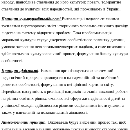
народу, шанобливе ставлення до його культури; повагу, толерантне
ставлення до культури всіх народностей, які проживають в Україні.
Принцип культуровідповідності.
Вихованець і педагог спільними
зусиллями перетворюють зміст історичного морально-етичного досвіду
людства на систему відкритих проблем. Така проблематизація
моральної культури слугує джерелом особистісного розвитку дитини,
умовою засвоєння нею загальнокультурних надбань, а саме виховання
здійснюється як культурологічний процес, формування базису культури
особистості.
Принцип цілісності
.
Виховання організовується як системний
педагогічний процес; спрямовується на гармонійний та всебічний
розвиток особистості, формування в неї цілісної картини світу.
Передбачає наступність в реалізації напрямів та етапів виховної роботи
на різних освітніх рівнях: охоплює всі сфери життєдіяльності дітей та
учнівської молоді; здійснюється різними соціальними інститутами, а
також у навчальній та позанавчальній діяльності.
Акмеологічний принцип
.
Вихователь будує виховний процес так, щоб
вихованець засвоїв найвищі морально-духовні цінності; створює умови