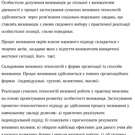
Особистісне долучення вихованців до спільної з вихователем
діяльності у процесі застосування сучасних виховних технологій
здійснюється через розв'язання соціально-моральних завдань, що
ставлять вихованців з умови свідомого вибору і практичної реалізації
особистісної позиції, стилю поведінки.
Процес виховання окрім власне наукового підходу складається з
творчих актів, засадами яких є відчуття вихователем конкретної
життєвої ситуації, його такт.
Складовими виховних технологій є форми організації та способи
виховання. Процес виховання здійснюється у певних організаційних
формах (індивідуальні, групові, колективні, масові).
Реалізація сучасних технологій виховної роботи у практиці можлива
на основі проектування розвитку особистості вихованця. Застосування
проектно-технологічного підходу до здійснення процесу виховання у
навчальному закладі дозволяє: а) практично реалізувати
індивідуальний підхід; б) планувати і прогнозувати результати
виховних впливів; в) обирати найбільш ефективні для даного учня або
класного колективу форми і методи виховної роботи; г) об’єктивно