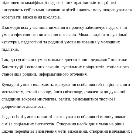
підвищення кваліфікації педагогічних працівників тощо), які
виступають суб’єктами виховання дітей і дають змогу покращувати та
корегувати виховання школярів.
Взаємодія всіх учасників виховного процесу забезпечує педагогічні
умови ефективного виховання школярів. Можна виділити суспільні,
культурні, педагогічні та родинні умови виховання у молодших
підлітків.
Так, до суспільних умов можна віднести вплив державної політики,
Конституції і основних законів, суспільних пріоритетів, соціального
становища родини, інформативного оточення.
Культурні умови включають: врахування особливостей національного
менталітету, історії народу, його світогляду, ставлення до духовної
спадщини зокрема мистецтва, релігії, різноманітної творчої і
доброчинної діяльності.
Педагогічні умови повинні враховувати особливості впливу школи,
сім’ї і соціальних інститутів. Створення необхідних умов на рівні
школи передбачає визначення мети виховання, створення навчальних і