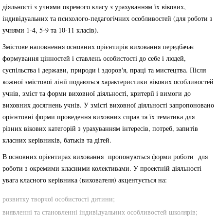
діяльності з учнями окремого класу з урахуванням їх вікових,
індивідуальних та психолого-педагогічних особливостей (для роботи з
учнями 1-4, 5-9 та 10-11 класів).
Змістове наповнення основних орієнтирів виховання передбачає
формування цінностей і ставлень особистості до себе і людей,
суспільства і держави, природи і здоров'я, праці та мистецтва. Після
кожної змістової лінії подаються характеристики вікових особливостей
учнів, зміст та форми виховної діяльності, критерії і вимоги до
виховних досягнень учнів. У змісті виховної діяльності запропоновано
орієнтовні форми проведення виховних справ та їх тематика для
різних вікових категорій з урахуванням інтересів, потреб, запитів
класних керівників, батьків та дітей.
В основних орієнтирах виховання пропонуються форми роботи для
роботи з окремими класними колективами. У проектній діяльності
увага класного керівника (вихователя) акцентується на:
розвитку творчої особистості дитини;
виявленні та становленні індивідуальних особливостей школярів;