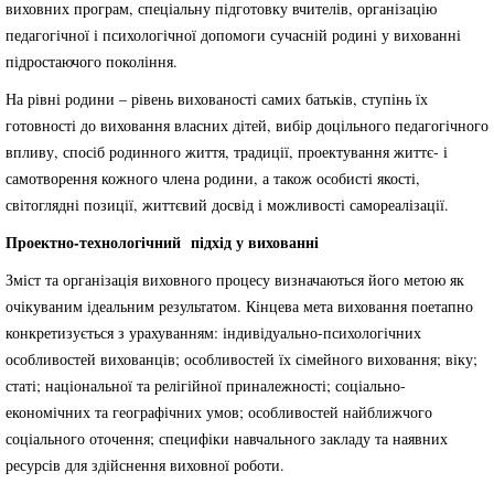
виховних програм, спеціальну підготовку вчителів, організацію
педагогічної і психологічної допомоги сучасній родині у вихованні
підростаючого покоління.
На рівні родини – рівень вихованості самих батьків, ступінь їх
готовності до виховання власних дітей, вибір доцільного педагогічного
впливу, спосіб родинного життя, традиції, проектування життє- і
самотворення кожного члена родини, а також особисті якості,
світоглядні позиції, життєвий досвід і можливості самореалізації.
Проектно-технологічний підхід у вихованні
Зміст та організація виховного процесу визначаються його метою як
очікуваним ідеальним результатом. Кінцева мета виховання поетапно
конкретизується з урахуванням: індивідуально-психологічних
особливостей вихованців; особливостей їх сімейного виховання; віку;
статі; національної та релігійної приналежності; соціально-
економічних та географічних умов; особливостей найближчого
соціального оточення; специфіки навчального закладу та наявних
ресурсів для здійснення виховної роботи.