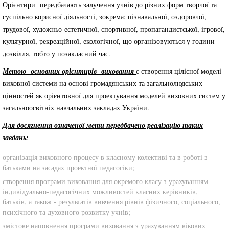
Орієнтири передбачають залучення учнів до різних форм творчої та
суспільно корисної діяльності, зокрема: пізнавальної, оздоровчої,
трудової, художньо-естетичної, спортивної, пропагандистської, ігрової,
культурної, рекреаційної, екологічної, що організовуються у години
дозвілля, тобто у позакласний час.
Метою основних орієнтирів виховання
є створення цілісної моделі
виховної системи на основі громадянських та загальнолюдських
цінностей як орієнтовної для проектування моделей виховних систем у
загальноосвітніх навчальних закладах України.
Для досягнення означеної мети передбачено реалізацію таких
завдань:
організація виховного процесу в класному колективі та в роботі з
батьками на засадах проектної педагогіки;
створення програми виховання для окремого класу з урахуванням
індивідуально-педагогічних можливостей класних керівників,
батьків, а також - результатів вивчення рівнів фізичного, соціального,
психічного та духовного розвитку учнів;
змістове наповнення програми виховання з урахуванням вікових