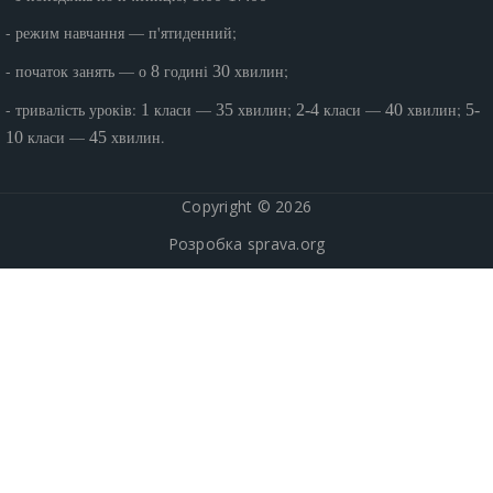
- режим навчання — п'ятиденний;
- початок занять — о
годині
хвилин;
8
30
- тривалість уроків:
класи —
хвилин;
класи —
хвилин;
1
35
2-4
40
5-
класи —
хвилин.
10
45
Copyright © 2026
Розробка
sprava.org