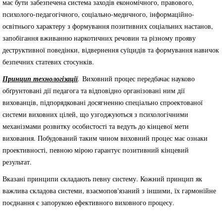
має бути забезпечена система заходів економічного, правового,
психолого-педагогічного, соціально-медичного, інформаційно-
освітнього характеру з формування позитивних соціальних настанов,
запобігання вживанню наркотичних речовин та різному прояву
деструктивної поведінки, відвернення суїцидів та формування навичок
безпечних статевих стосунків.
Принцип технологізації
.
Виховний процес передбачає науково
обґрунтовані дії педагога та відповідно організовані ним дії
вихованців, підпорядковані досягненню спеціально спроектованої
системи виховних цілей, що узгоджуються з психологічними
механізмами розвитку особистості та ведуть до кінцевої мети
виховання. Побудований таким чином виховний процес має ознаки
проективності, певною мірою гарантує позитивний кінцевий
результат.
Вказані принципи складають певну систему. Кожний принцип як
важлива складова системи, взаємопов'язаний з іншими, їх гармонійне
поєднання є запорукою ефективного виховного процесу.