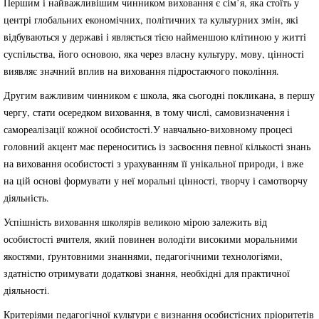
Першим і найважливішим чинником виховання є сім’я, яка стоїть у
центрі глобальних економічних, політичних та культурних змін, які
відбуваються у державі і являється тією найменшою клітиною у житті
суспільства, його основою, яка через власну культуру, мову, цінності
виявляє значний вплив на виховання підростаючого покоління.
Другим важливим чинником є школа, яка сьогодні покликана, в першу
чергу, стати осередком виховання, в тому числі, самовизначення і
самореалізації кожної особистості.У навчально-виховному процесі
головний акцент має переноситись із засвоєння певної кількості знань
на виховання особистості з урахуванням її унікальної природи, і вже
на цій основі формувати у неї моральні цінності, творчу і самотворчу
діяльність.
Успішність виховання школярів великою мірою залежить від
особистості вчителя, який повинен володіти високими моральними
якостями, ґрунтовними знаннями, педагогічними технологіями,
здатністю отримувати додаткові знання, необхідні для практичної
діяльності.
Критеріями педагогічної культури є визнання особистісних пріоритетів