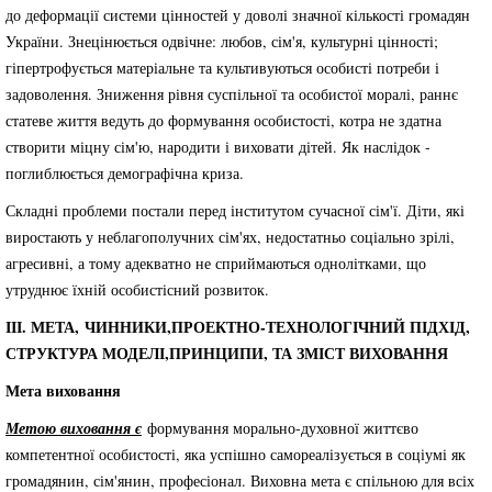
до деформації системи цінностей у доволі значної кількості громадян
України. Знецінюється одвічне: любов, сім'я, культурні цінності;
гіпертрофується матеріальне та культивуються особисті потреби і
задоволення. Зниження рівня суспільної та особистої моралі, раннє
статеве життя ведуть до формування особистості, котра не здатна
створити міцну сім'ю, народити і виховати дітей. Як наслідок -
поглиблюється демографічна криза.
Складні проблеми постали перед інститутом сучасної сім'ї. Діти, які
виростають у неблагополучних сім'ях, недостатньо соціально зрілі,
агресивні, а тому адекватно не сприймаються однолітками, що
утруднює їхній особистісний розвиток.
ІІІ. МЕТА, ЧИННИКИ,ПРОЕКТНО-ТЕХНОЛОГІЧНИЙ ПІДХІД,
СТРУКТУРА МОДЕЛІ,ПРИНЦИПИ, ТА ЗМІСТ ВИХОВАННЯ
Мета виховання
Метою виховання є
формування морально-духовної життєво
компетентної особистості, яка успішно самореалізується в соціумі як
громадянин, сім'янин, професіонал. Виховна мета є спільною для всіх