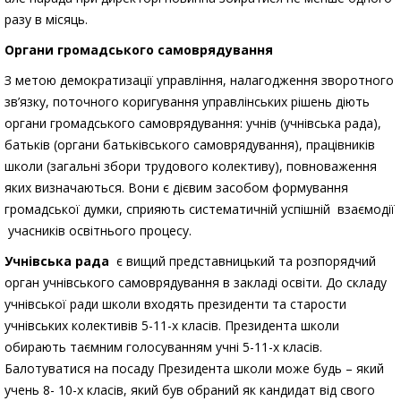
разу в місяць.
Органи громадського самоврядування
З метою демократизації управління, налагодження зворотного
зв’язку, поточного коригування управлінських рішень діють
органи громадського самоврядування: учнів (учнівська рада),
батьків (органи батьківського самоврядування), працівників
школи (загальні збори трудового колективу), повноваження
яких визначаються. Вони є дієвим засобом формування
громадської думки, сприяють систематичній успішній взаємодії
учасників освітнього процесу.
Учнівська рада
є вищий представницький та розпорядчий
орган учнівського самоврядування в закладі освіти. До складу
учнівської ради школи входять президенти та старости
учнівських колективів 5-11-х класів. Президента школи
обирають таємним голосуванням учні 5-11-х класів.
Балотуватися на посаду Президента школи може будь – який
учень 8- 10-х класів, який був обраний як кандидат від свого