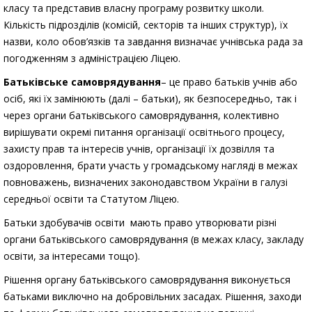
класу та представив власну програму розвитку школи.
Кількість підрозділів (комісій, секторів та інших структур), їх
назви, коло обов’язків та завдання визначає учнівська рада за
погодженням з адміністрацією Ліцею.
Батьківське самоврядування
– це право батьків учнів або
осіб, які їх замінюють (далі – батьки), як безпосередньо, так і
через органи батьківського самоврядування, колективно
вирішувати окремі питання організації освітнього процесу,
захисту прав та інтересів учнів, організації їх дозвілля та
оздоровлення, брати участь у громадському нагляді в межах
повноважень, визначених законодавством України в галузі
середньої освіти та Статутом Ліцею.
Батьки здобувачів освіти мають право утворювати різні
органи батьківського самоврядування (в межах класу, закладу
освіти, за інтересами тощо).
Рішення органу батьківського самоврядування виконується
батьками виключно на добровільних засадах. Рішення, заходи