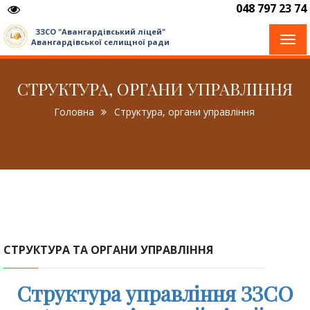
048 797 23 74
ЗЗСО "Авангардівський ліцей"
Togg
Авангардівської селищної ради
navi
СТРУКТУРА, ОРГАНИ УПРАВЛІННЯ
Головна
Структура, органи управління
СТРУКТУРА ТА ОРГАНИ УПРАВЛІННЯ
Структура управління ЗЗСО