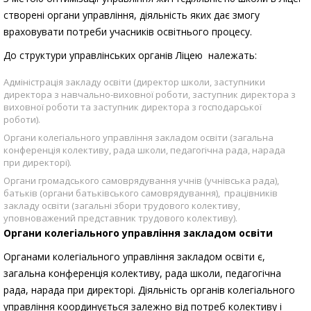
створені органи управління, діяльність яких дає змогу
враховувати потреби учасників освітнього процесу.
До структури управлінських органів Ліцею належать:
Адміністрація закладу освіти (директор школи, заступники
директора з навчально-виховної роботи, заступник директора з
виховної роботи та заступник директора з господарської
роботи).
Органи колегіального управління закладом освіти (загальна
конференція колективу, рада школи, педагогічна рада, нарада
при директорі).
Органи громадського самоврядування учнів (учнівська рада),
батьків (органи батьківського самоврядування), працівників
закладу освіти (загальні збори трудового колективу,
уповноважений представник трудового колективу).
Органи колегіального управління закладом освіти
Органами колегіального управління закладом освіти є,
загальна конференція колективу, рада школи, педагогічна
рада, нарада при директорі. Діяльність органів колегіального
управління координується залежно від потреб колективу і