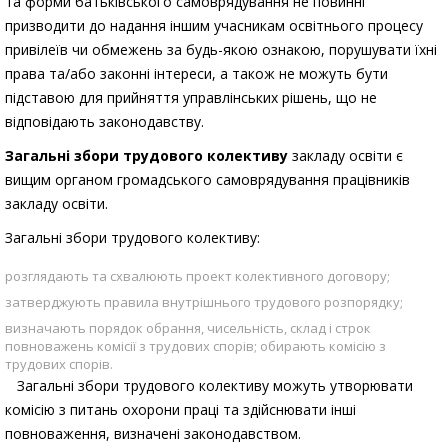
та форми батьківського самоврядування не повинні
призводити до надання іншим учасникам освітнього процесу
привілеїв чи обмежень за будь-якою ознакою, порушувати їхні
права та/або законні інтереси, а також не можуть бути
підставою для прийняття управлінських рішень, що не
відповідають законодавству.
Загальні збори трудового колективу
закладу освіти є
вищим органом громадського самоврядування працівників
закладу освіти.
Загальні збори трудового колективу:
розглядають та схвалюють проект колективного договору;
затверджують правила внутрішнього трудового розпорядку;
визначають порядок обрання, чисельність, склад і строк
повноважень комісії з трудових спорів; обирають комісію з
трудових спорів.
Загальні збори трудового колективу можуть утворювати
комісію з питань охорони праці та здійснювати інші
повноваження, визначені законодавством.