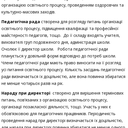
організацією освітнього процесу, проведенням оздоровчих та
культурно-масових заходів.
Педагогічна рада
створена для розгляду питань організації
освітнього процесу, підвищення кваліфікації та професійної
майстерності педагогів, тощо. До її складу входять учителі,
вихователі груп подовженого дня, адміністрація школи.
Очолює її директор школи. Робота педагогічної ради
планується у довільній формі відповідно до потреб школи.
Члени педагогічної ради мають право виносити на її розгляд
усі питання освітнього процесу. Кількість засідань педагогічної
ради визначається їх доцільністю, але вона повинна збиратися
не менше чотирьох разів на рік.
Нараду при директорі
створено для вирішення термінових
питань, пов’язаних з організацією освітнього процесу,
організації позакласної діяльності, тощо. Участь у них є
обов’язковою для педагогічних працівників. Періодичність
проведення нарад при директорі визначається їх доцільністю,
але нарада при директорі повинна збиратися не менше одного