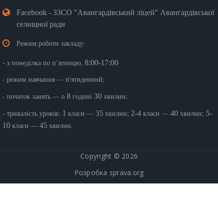
Facebook - ЗЗСО "Авангардівський ліцей" Авангардівської
селищної ради
Режим роботи закладу:
- з понеділка по п’ятницю,
8:00-17:00
- режим навчання — п'ятиденний;
- початок занять — о
годині
хвилин;
8
30
- тривалість уроків:
класи —
хвилин;
класи —
хвилин;
1
35
2-4
40
5-
класи —
хвилин.
10
45
Copyright © 2026
Розробка
sprava.org