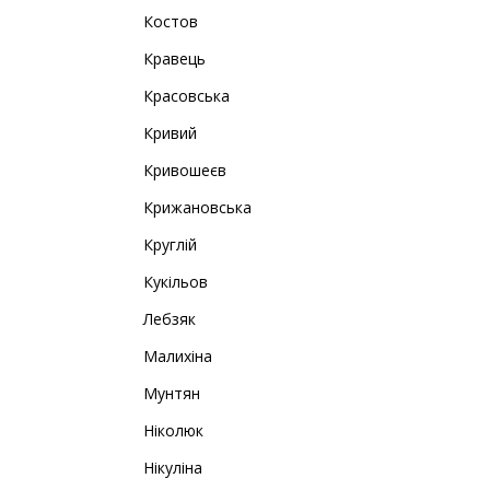
Костов
Кравець
Красовська
Кривий
Кривошеєв
Крижановська
Круглій
Кукільов
Лебзяк
Малихіна
Мунтян
Ніколюк
Нікуліна