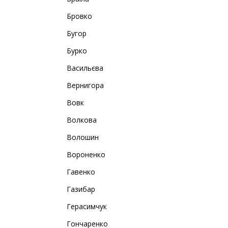
Бровко
Бугор
Бурко
Васильєва
Вернигора
Вовк
Волкова
Волошин
Вороненко
Гавенко
Газибар
Герасимчук
Гончаренко