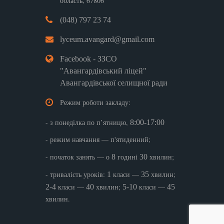
область, 67806
(048) 797 23 74
lyceum.avangard@gmail.com
Facebook - ЗЗСО
"Авангардівський ліцей"
Авангардівської селищної ради
Режим роботи закладу:
- з понеділка по п’ятницю,
8:00-17:00
- режим навчання — п'ятиденний;
- початок занять — о
годині
хвилин;
8
30
- тривалість уроків:
класи —
хвилин;
1
35
класи —
хвилин;
класи —
2-4
40
5-10
45
хвилин.