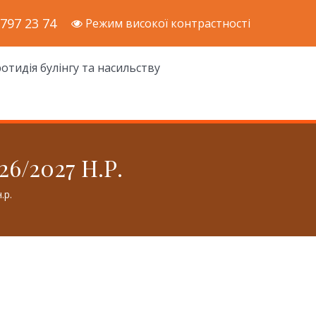
 797 23 74
Режим високої контрастності
отидія булінгу та насильству
6/2027 Н.Р.
.р.