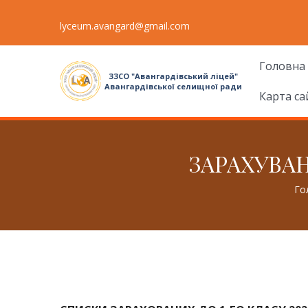
lyceum.avangard@gmail.com
Головна
ЗЗСО "Авангардівський ліцей"
Авангардівської селищної ради
Карта са
ЗАРАХУВАНН
Го