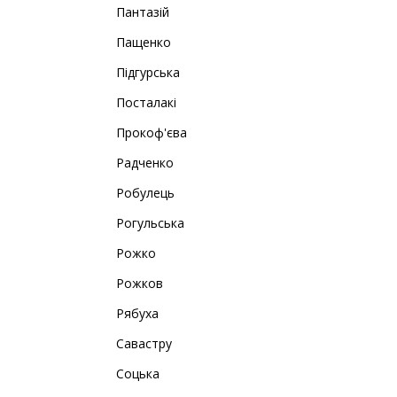
Пантазій
Пащенко
Підгурська
Посталакі
Прокоф'єва
Радченко
Робулець
Рогульська
Рожко
Рожков
Рябуха
Савастру
Соцька