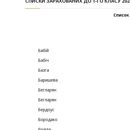
СПИСКИ ЗАРАХОВАНИХ ДО 1-ГО КЛАСУ 2026/
Список
Бабій
Бабіч
Базга
Баришева
Бегларян
Бегларян
Бердоус
Бородако
Браіла