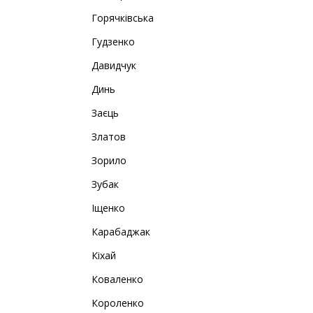
Горячківська
Гудзенко
Давидчук
Динь
Заєць
Златов
Зорило
Зубак
Іщенко
Карабаджак
Кіхай
Коваленко
Короленко