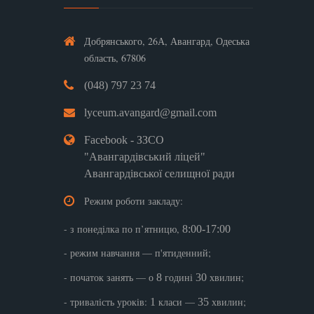
Добрянського, 26А, Авангард, Одеська
область, 67806
(048) 797 23 74
lyceum.avangard@gmail.com
Facebook - ЗЗСО
"Авангардівський ліцей"
Авангардівської селищної ради
Режим роботи закладу:
- з понеділка по п’ятницю,
8:00-17:00
- режим навчання — п'ятиденний;
- початок занять — о
годині
хвилин;
8
30
- тривалість уроків:
класи —
хвилин;
1
35