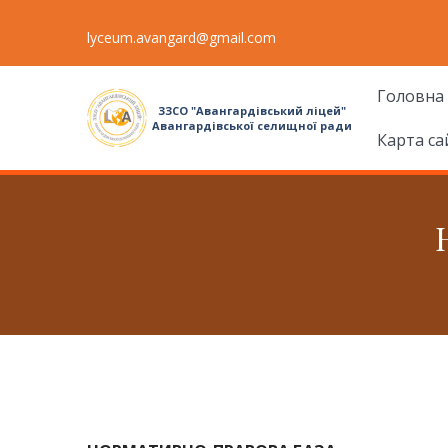
lyceum.avangard@gmail.com
Головна
ЗЗСО "Авангардівський ліцей"
Авангардівської селищної ради
Карта са