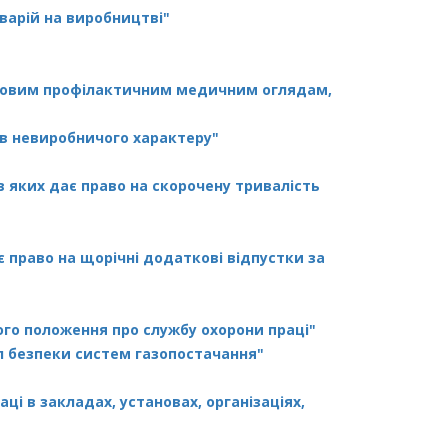
варій на виробництві"
язковим профілактичним медичним оглядам,
в невиробничого характеру"
в яких дає право на скорочену тривалість
є право на щорічні додаткові відпустки за
го положення про службу охорони праці"
 безпеки систем газопостачання"
і в закладах, установах, організаціях,