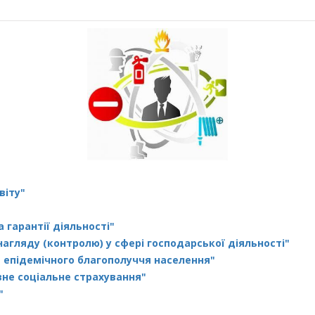
віту"
а гарантії діяльності"
агляду (контролю) у сфері господарської діяльності"
а епідемічного благополуччя населення"
не соціальне страхування"
"