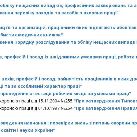
обліку нещасних випадків, професійних захворювань та а
ення переліку заходів та засобів з охорони праці"
ицтв та організацій, працівники яких підлягають обов'
собистих медичних книжок"
ження Порядку розслідування та обліку нещасних випадкі
, професій і посад із шкідливими умовами праці, робота 
цехів, професій і посад, зайнятість працівників в яких да
і та за особливий характер праці"
проведення атестації робочих місць за умовами праці"
хороною праці від 15.11.2004 №255
"Про затвердження Типово
хороною праці від 01.10.1997 №254
"Про затвердження Правил
едення навчання і перевірки знань з питань охорони прац
освіти і науки України"