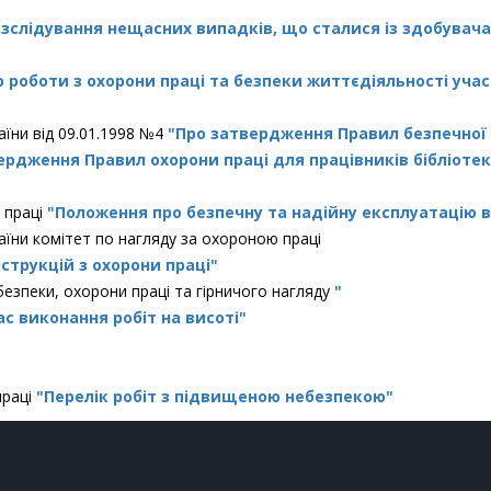
слідування нещасних випадків, що сталися із здобувачам
роботи з охорони праці та безпеки життєдіяльності учасн
аїни від 09.01.1998 №4
"Про затвердження Правил безпечної 
ердження Правил охорони праці для працівників бібліотек
 праці
"Положення про безпечну та надійну експлуатацію 
раїни комітет по нагляду за охороною праці
струкцій з охорони праці"
езпеки, охорони праці та гірничого нагляду
"
с виконання робіт на висоті
"
праці
"Перелік робіт з підвищеною небезпекою"