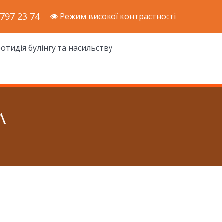
 797 23 74
Режим високої контрастності
отидія булінгу та насильству
А