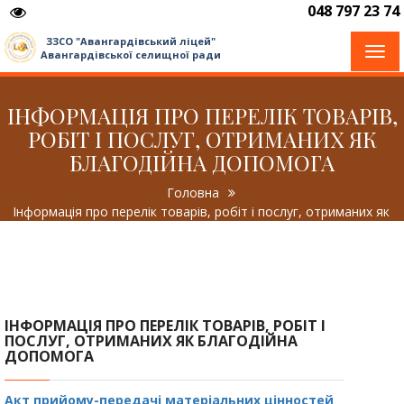
048 797 23 74
ЗЗСО "Авангардівський ліцей"
Togg
Авангардівської селищної ради
navi
ІНФОРМАЦІЯ ПРО ПЕРЕЛІК ТОВАРІВ,
РОБІТ І ПОСЛУГ, ОТРИМАНИХ ЯК
БЛАГОДІЙНА ДОПОМОГА
Головна
Інформація про перелік товарів, робіт і послуг, отриманих як
благодійна допомога
ІНФОРМАЦІЯ ПРО ПЕРЕЛІК ТОВАРІВ, РОБІТ І
ПОСЛУГ, ОТРИМАНИХ ЯК БЛАГОДІЙНА
ДОПОМОГА
Акт прийому-передачі матеріальних цінностей