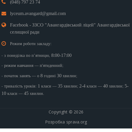
(048) 797 23 74
lyceum.avangard@gmail.com
Facebook - ЗЗСО "Авангардівський ліцей" Авангардівської
селищної ради
Режим роботи закладу:
- з понеділка по п’ятницю,
8:00-17:00
- режим навчання — п'ятиденний;
- початок занять — о
годині
хвилин;
8
30
- тривалість уроків:
класи —
хвилин;
класи —
хвилин;
1
35
2-4
40
5-
класи —
хвилин.
10
45
Copyright © 2026
Розробка
sprava.org