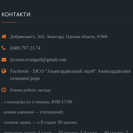
КОНТАКТИ
Добрянського, 26А, Авангард, Одеська область, 67806
(048) 797 23 74
lyceum.avangard@gmail.com
Facebook - ЗЗСО "Авангардівський ліцей" Авангардівської
селищної ради
Режим роботи закладу:
- з понеділка по п’ятницю,
8:00-17:00
- режим навчання — п'ятиденний;
- початок занять — о
годині
хвилин;
8
30
- тривалість уроків:
класи —
хвилин;
класи —
хвилин;
1
35
2-4
40
5-