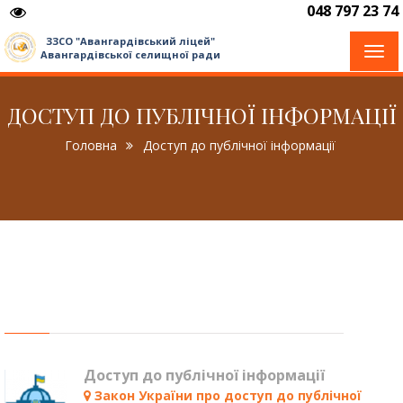
048 797 23 74
ЗЗСО "Авангардівський ліцей"
Togg
Авангардівської селищної ради
navi
ДОСТУП ДО ПУБЛІЧНОЇ ІНФОРМАЦІЇ
Головна
Доступ до публічної інформації
Доступ до публічної інформації
Закон України про доступ до публічної